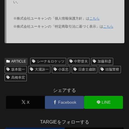
い。
※株式会社ユーキャンの「個人情報保護方針」は
こちら
※株式会社ユーキャンの「特定商取引法に基づく表示」は
こちら
ARTICLE
シーナ＆ロケッツ
中野督夫
加藤和彦
坂本龍一
大瀧詠一
小坂忠
日倉士歳朗
頭脳警察
高橋幸宏
シェアする
X
Facebook
LINE
TARGIEをフォローする