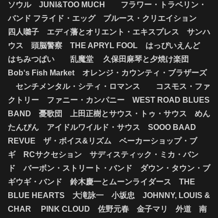
ソウル JUNI&TOO MUCH フラワー・トラベリン・
バンド
フライド・エッグ ブルース・クリエイション
四人囃子 エディ藩とオリエント・エキスプレス サンハ
ウス 頭脳警察
THE APRYL FOOL はっぴいえんど
はちみつぱい 乱魔堂 久保田麻琴と夕焼け楽団
Bob‘s Fish Market オレンジ・カウンティ・ブラザーズ
センチメンタル・シティ・ロマンス コスモス・ファ
クトリー ファニー・カンパニー WEST ROAD BLUES
BAND 憂歌団 上田正樹とサウス・トゥ・サウス めん
たんぴん アイドルワイルド・サウス SOOO BAAD
REVUE ザ・ボイス&リズム ベーカーショップ・ブ
ギ RCサクセション サディスティック・ミカ・バン
ド バーボン・ストリート・バンド ダウン・タウン・ブ
ギウギ・バンド 鈴木慶一とムーンライダース THE
BLUE HEARTS 大滝詠一 小坂忠 JOHNNY, LOUIS &
CHAR PINK CLOUD 佐野元春 金子マリ 外道 南