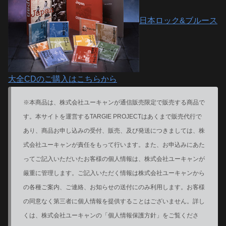
日本ロック&ブルース
大全CDのご購入はこちらから
※本商品は、株式会社ユーキャンが通信販売限定で販売する商品で
す。本サイトを運営するTARGIE PROJECTはあくまで販売代行で
あり、商品お申し込みの受付、販売、及び発送につきましては、株
式会社ユーキャンが責任をもって行います。また、お申込みにあた
ってご記入いただいたお客様の個人情報は、株式会社ユーキャンが
厳重に管理します。ご記入いただく情報は株式会社ユーキャンから
の各種ご案内、ご連絡、お知らせの送付にのみ利用します。お客様
の同意なく第三者に個人情報を提供することはございません。詳し
くは、株式会社ユーキャンの「個人情報保護方針」をご覧くださ