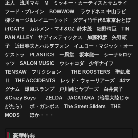
正人 浅川マキ M ミッキー・カーティスとサムライ
フード・ブレイン BOWWOW ラウドネス 中山ラビ
柳ジョージ&レイニーウッド ダディ竹千代&東京おとぼ
けCAT‘S カルメン・マキ&OZ 鈴木茂 細野晴臣 TIN
PAN ALLEY サディスティックス 加藤和彦 矢野顕
子 近田春夫とハルヲフォン イエロー・マジック・オー
ケストラ PLASTICS 一風堂 坂本龍一 シーナ&ロケ
ッツ SALON MUSIC ウシャコダ 少年ナイフ
TENSAW フリクション THE ROOSTERS 聖飢魔
Ⅱ
THE ACCIDENTS レッド・ウォーリアーズ 44マ
グナム 爆風スランプ 戸川純とヤプーズ 白井貴子
&Crazy Boys ZELDA JAGATARA（暗黒大陸じゃ
がたら） ボ・ガンボス The Street Sliders THE
MODS ほか・・・
豪華特典