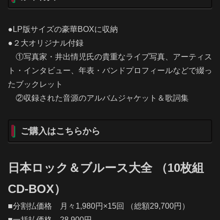
●LP版サイズの豪華BOXに収納
●２大オリジナル付録
①写真家・井出情児氏の貴重なライブ写真、アーティス
ト・インタビュー、年表・バンドプロフィールなどで綴っ
たブックレット
②収録された音源のアルバムジャケット＆歌詞集
ご購入はこちらから
日本ロック＆ブルース大全 （10枚組
CD-BOX）
■分割払価格 月々1,980円×15回 （総額29,700円）
■一括払価格 28,900円