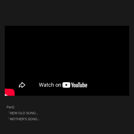
Part2.
「NEW OLD SONG」
「MOTHER’S SONG」