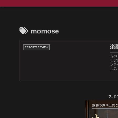
momose
楽器
REPORT&REVIEW
古の
ェア
ンテ
しみ
スポ