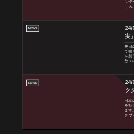
ンテ
しみ
2
NEWS
実
先日
て書
を製
数々
24
NEWS
ク
日本
を持
ます
きヴ