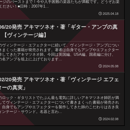
ージのバーストまで！今や入手困難の楽器たちが満載です。どうぞお楽
ください！■日時：2007年1...
2025.04.18
4/06/20発売 アキマツネオ・著「ギター・アンプの真
」【ヴィンテージ編】
のヴィンテージ・エフェクターに続いて、ヴィンテージ・アンプについ
きまくった書籍が発売されます。著者は自身でもアンプやエフェクター
作してきたアキマツネオ師。今回は英国編、USA編、国産編に分け、
の名アンプを俎上に上げております...
2024.05.08
/02/20発売 アキマツネオ・著「ヴィンテージ エフェ
ターの真実」
のロック・ギタリストでたぶん最も電気に詳しいアキマツネオ師匠が満
してヴィンテージ・エフェクターについて書きまくった書籍が発売され
。自身でもアンプやエフェクターを製作してきた師のこだわりは古き良
ィンテージ・サウンド。名器と言わ...
2024.02.08