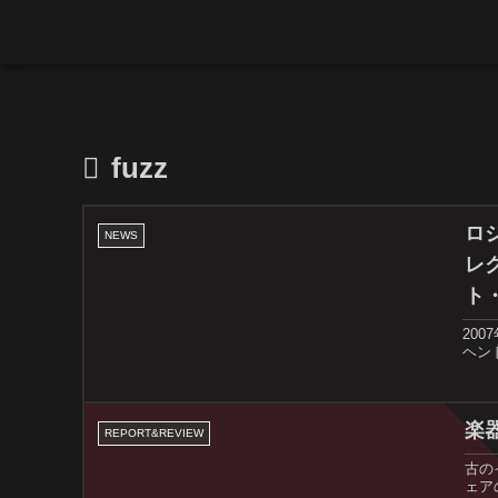
fuzz
ロ
NEWS
レ
ト
20
ヘン
楽器
REPORT&REVIEW
古の
ェア